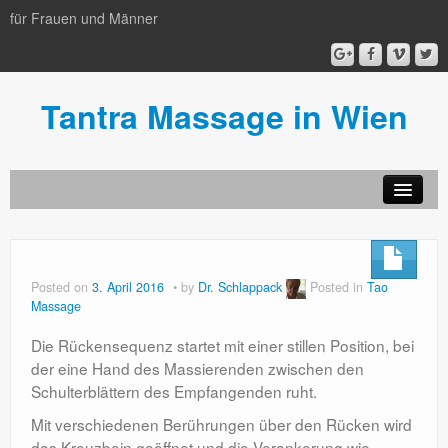
für Frauen und Männer
Tantra Massage in Wien
Massagen
Ambiente
Posted on
3. April 2016
by
Dr. Schlappack
Posted in
Tao
Massage
Team
Die Rückensequenz startet mit einer stillen Position, bei
Neue Preise, z.B.: 90 min. 150 Euro
der eine Hand des Massierenden zwischen den
Stellenangebot
Schulterblättern des Empfangenden ruht.
Mit verschiedenen Berührungen über den Rücken wird
Anfahrt
das Kreuzbein geöffnet und die Verankerung wie