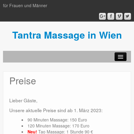
für Frauen und Männer
Tantra Massage in Wien
Massagen
Preise
Ambiente
Team
Lieber Gäste,
Neue Preise, z.B.: 90 min. 150 Euro
Unsere aktuelle Preise sind ab 1. März 2023:
Stellenangebot
90 Minuten Massage: 150 Euro
120 Minuten Massage: 170 Euro
Anfahrt
Neu!
Tao Massage: 1 Stunde 90 €